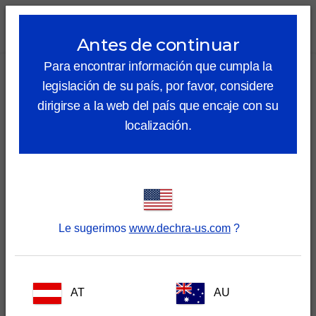
lock_outline
search
menu
Antes de continuar
Para encontrar información que cumpla la
Nombre
legislación de su país, por favor, considere
dirigirse a la web del país que encaje con su
localización.
Apellidos
Email
Le sugerimos
www.dechra-us.com
?
Soy...
AT
AU
País