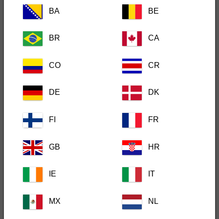
BA
BE
BR
CA
CRM Role
CO
CR
DE
DK
¿En qué disciplina trabaja?
FI
FR
GB
HR
¿En que ciudad estaría interesado en asisitir al taller?
IE
IT
Málaga
MX
NL
Nos gustaría enviarle actualizaciones sobre contenido
formativo, eventos, productos, información de servicios y