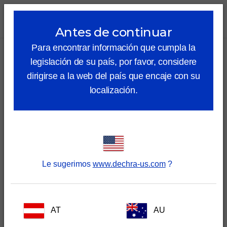
lock_outline
search
menu
Antes de continuar
Para encontrar información que cumpla la
Quiero que me contacte un delegado de Dechra
legislación de su país, por favor, considere
para tener información sobre la App Dechra Vet
dirigirse a la web del país que encaje con su
Coach
localización.
Nombre
Apellidos
Le sugerimos
www.dechra-us.com
?
Email
AT
AU
Soy...