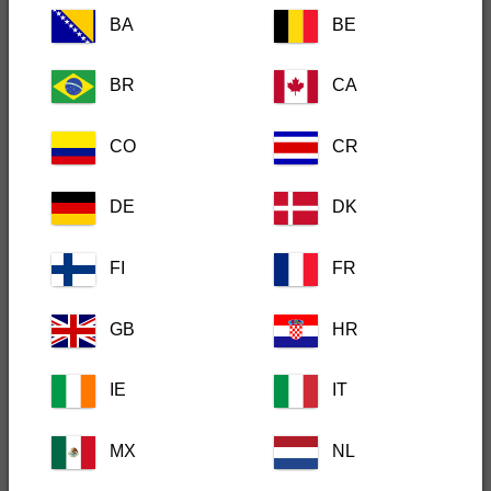
BA
BE
BR
CA
Animal Focus
CO
CR
DE
DK
Centro Veterinario
FI
FR
GB
HR
Código postal
IE
IT
Provincia
MX
NL