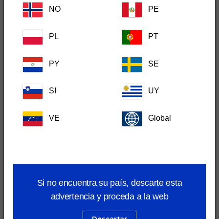
NO
PE
Nos gustaría enviarle actualizaciones sobre contenido
formativo, eventos, productos, información de servicios y
estudios de mercado
PL
PT
Acepto
PY
SE
No acepto
SI
UY
Quiero recibir información sobre
VE
Global
Lanzamiento de productos y otras novedades
Enfermedades, incluyendo diagnóstico, tratamiento y soporte
del cliente
Si no encuentra su país, descarte esta
advertencia y proceda a la web
Formación en Dechra Academy
Descartar