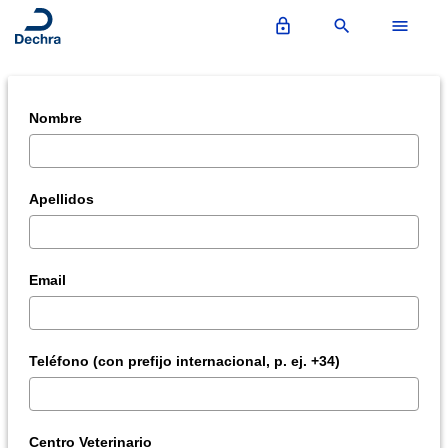
lock_outline
search
menu
Nombre
Apellidos
Email
Teléfono (con prefijo internacional, p. ej. +34)
Centro Veterinario